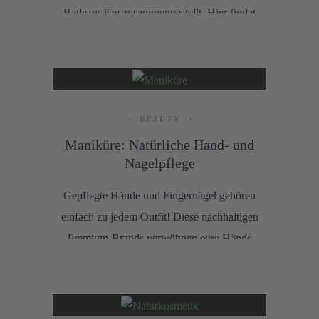
Badezusätze zusammengestellt. Hier findet
ihr Bio-Öle, Bio-Schaumbäder und Bio-
Badepralinen für jeden Hauttyp.
BEAUTY
Maniküre: Natürliche Hand- und
Nagelpflege
Gepflegte Hände und Fingernägel gehören
einfach zu jedem Outfit! Diese nachhaltigen
Premium-Brands verwöhnen eure Hände
und Nägel zu jeder Jahreszeit.