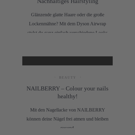
Nachhaltiges Hairstyling
Glänzende glatte Haare oder die große
Lockenmähne? Mit dem Dyson Airwrap
stylst du ganz einfach verschiedene Looks
und das mit nur einem Gerät! Was daran
nachhaltig ist, lest ihr hier.
BEAUTY
NAILBERRY – Colour your nails
healthy!
Mit den Nagellacke von NAILBERRY
können deine Nägel frei atmen und bleiben
gesund.