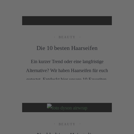
Pflegeprodukte? Wir haben mit Codecheck
recherchiert. Hier stellen wir Dir unsere
Favoriten ohne Duft vor.
BEAUTY
Die 10 besten Haarseifen
Ein kurzer Trend oder eine langfristige
Alternative? Wir haben Haarseifen für euch
getestet. Entdeckt hier unsere 10 Favoriten.
BEAUTY