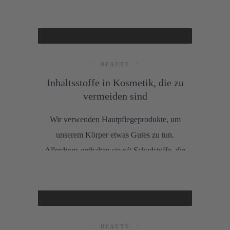
BEAUTY
Inhaltsstoffe in Kosmetik, die zu
vermeiden sind
Wir verwenden Hautpflegeprodukte, um
unserem Körper etwas Gutes zu tun.
Allerdings enthalten sie oft Schadstoffe, die
das Gegenteil bewirken. Lest hier, welche
Stoffe ihr in Kosmetika meiden solltet.
BEAUTY