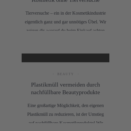
Tierversuche – ein in der Kosmetikindustrie
eigentlich ganz und gar unnötiges Übel. Wir
zeigen dir, worauf du beim Einkauf achten
solltest und stellen dir 5 vertrauenswürdige
Marken vor.
BEAUTY
Plastikmüll vermeiden durch
nachfüllbare Beautyprodukte
Eine großartige Möglichkeit, den eigenen
Plastikmüll zu reduzieren, ist der Umstieg
auf nachfüllbare Kosmetikprodukte! Wir