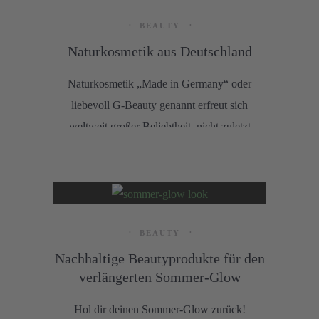
BEAUTY
Naturkosmetik aus Deutschland
Naturkosmetik „Made in Germany“ oder
liebevoll G-Beauty genannt erfreut sich
weltweit großer Beliebtheit, nicht zuletzt
wegen ihrer Glaubwürdigkeit und dem
Fokus auf Nachhaltigkeit. Die Wurzeln
dieses Trends reichen weit zurück.
BEAUTY
Nachhaltige Beautyprodukte für den
verlängerten Sommer-Glow
Hol dir deinen Sommer-Glow zurück!