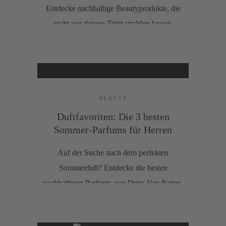
Entdecke nachhaltige Beautyprodukte, die
nicht nur deinen Teint strahlen lassen,
sondern auch die Umwelt schonen.
BEAUTY
Duftfavoriten: Die 3 besten
Sommer-Parfums für Herren
Auf der Suche nach dem perfekten
Sommerduft? Entdecke die besten
nachhaltigen Parfums von Dries Van Noten,
Raaw Alchemy und Creed und finde deinen
neuen Lieblingsduft für warme Tage.