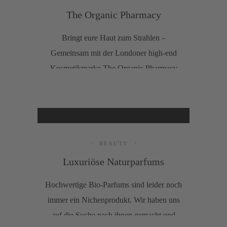
The Organic Pharmacy
Bringt eure Haut zum Strahlen –
Gemeinsam mit der Londoner high-end
Kosmetikmarke The Organic Pharmacy
verlosen wir vier natürliche Power-Seren.
BEAUTY
Luxuriöse Naturparfums
Hochwertige Bio-Parfums sind leider noch
immer ein Nichenprodukt. Wir haben uns
auf die Suche nach ihnen gemacht und