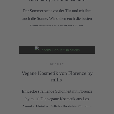
Der Sommer steht vor der Tür und mit ihm
auch die Sonne. Wir stellen euch die besten
Sonnencremes für groß und klein,
schützende Lippenpflege und
korallenfreundliche Sonnenschutz-Produkte
für diesen Sommer vor.
BEAUTY
Vegane Kosmetik von Florence by
mills
Entdecke strahlende Schönheit mit Florence
by mills! Die vegane Kosmetik aus Los
Angeles bietet natürliche Produkte für einen