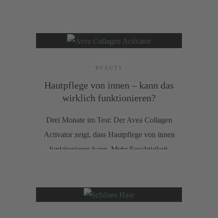
Karma Kollektion macht Rituals aus
täglicher Sonnenpflege ein entspanntes
Sommer-Ritual.
BEAUTY
Hautpflege von innen – kann das
wirklich funktionieren?
Drei Monate im Test: Der Avea Collagen
Activator zeigt, dass Hautpflege von innen
funktionieren kann. Mehr Feuchtigkeit,
sichtbar strahlendere Haut und gemilderte
Falten sprechen für sich. Warum das vegane
Konzept überzeugt.