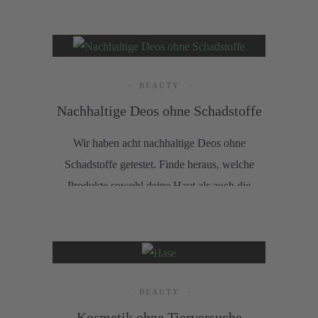
frischen Look. Von Augenpads bis Lippenöl
– erlebe Schönheit und Nachhaltigkeit in
einem!
BEAUTY
Nachhaltige Deos ohne Schadstoffe
Wir haben acht nachhaltige Deos ohne
Schadstoffe getestet. Finde heraus, welche
Produkte sowohl deine Haut als auch die
Umwelt schonen!
BEAUTY
Kosmetik ohne Tierversuche