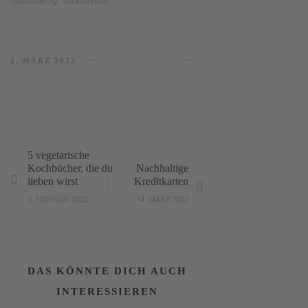
nachhaltig
tourismus
2. MÄRZ 2022
5 vegetarische
Kochbücher, die du
Nachhaltige
lieben wirst
Kreditkarten
Nachhaltige
München
5. FEBRUAR 2022
14. MÄRZ 2022
Hotels in
Guide:
Paris für
Grüne
bewusst
Orte in
DAS KÖNNTE DICH AUCH
Ostreathérapie
Reisende
der Stadt
INTERESSIEREN
–
24. APRIL
11. MÄRZ