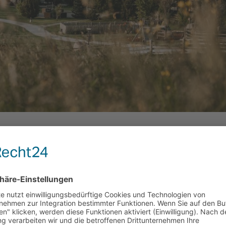
. Im Naturhotel Pfösl warten Authentizität, Nachhaltigkeit
READ MORE