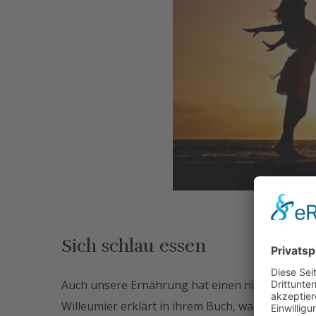
Sich schlau essen
Auch unsere Ernährung hat einen nicht zu unter
Willeumier erklärt in ihrem Buch, warum Blaub