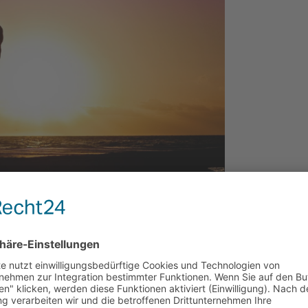
© Pixabay
schätzenden Einfluss auf die Gesundheit unseres Gehirns.
eeren schlau machen, warum dunkle Schokolade keine süße