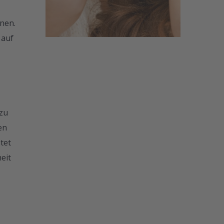
nen.
 auf
zu
en
tet
eit