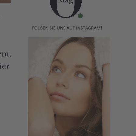
–
ym,
ier