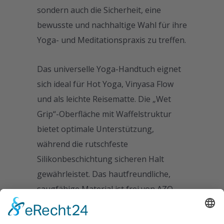
sondern auch die Sicherheit, eine
bewusste und nachhaltige Wahl für ihre
Yoga- und Meditationspraxis zu treffen.
Das universelle Yoga-Handtuch eignet
sich ideal für Hot Yoga, Vinyasa Flow
und als leichte Reisematte. Die „Wet
Grip“-Oberfläche mit Waffelstruktur
bietet optimale Unterstützung,
während die rutschfeste
Silikonbeschichtung sicheren Halt
gewährleistet. Das hautfreundliche,
saugfähige Material ist frei von AZO
und Schwermetallen. Das klassische
runde Meditationskissen (Ø 31 cm,