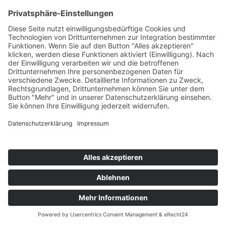
Höhe 15 cm) aus robustem Bio-Stoff
bietet vielseitige Sitzunterstützung und
der abnehmbare Bezug ermöglicht eine
individuelle Anpassung der Füllung.
Gefertigt nach hohen sozialen und
ökologischen Standards (GOTS), mit
leichter Bio-Dinkelfüllung für stabilen,
komfortablen Sitz. Erhältlich in vielen
inspirierenden Farben.
Ikarus