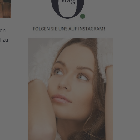
den
l zu