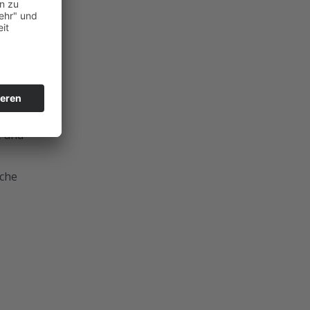
für
t und
sche