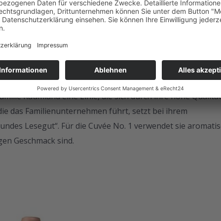
“ – Ein Meisterwerk der
heinhessen hat den Trend zum alkoholfreien Schaumwein 
Familie Raumland eine Linie, die sich durch ihre hohe Qualitä
die das Familienunternehmen führt, setzt bei ihrem
undes Lesegut“. Für die Cuvée No. 1 verwendet sie aromati
igen Geschmack sind.