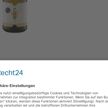
süße Aromatik. Begleitet wird diese durch eine vollmundige
einen erfrischenden, zart süßen Abgang. Er eignet sich
de Low Alcohol-Variante in Kombination mit Bitter oder Aper
ei der renommierten Weinbewertung „Mundus Vini“ in der
le ausgezeichnet. Somit ist er eine klare Empfehlung für alle
n, ohne auf den prickelnden Genuss eines Schaumweins zu