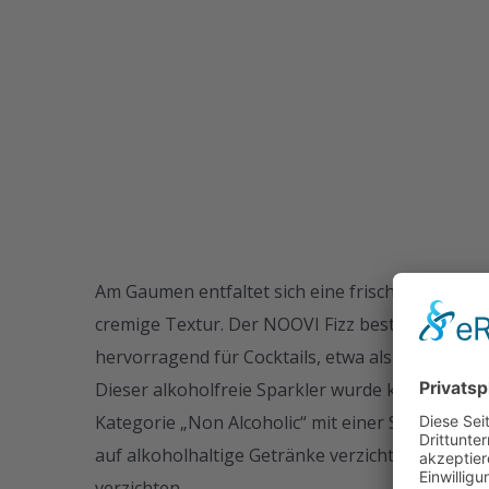
Am Gaumen entfaltet sich eine frische, delikat 
cremige Textur. Der NOOVI Fizz besticht durch s
hervorragend für Cocktails, etwa als erfrischen
Dieser alkoholfreie Sparkler wurde kürzlich b
Kategorie „Non Alcoholic“ mit einer Silbermedail
auf alkoholhaltige Getränke verzichten möchte
verzichten.