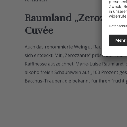
Raumland „Zerozzante
Cuvée
Auch das renommierte Weingut Raumland aus R
sich entdeckt. Mit „Zerozzante“ präsentiert die 
Raffinesse auszeichnet. Marie-Luise Raumland, 
alkoholfreien Schaumwein auf „100 Prozent ges
Bacchus-Trauben, die bekannt für ihren frucht