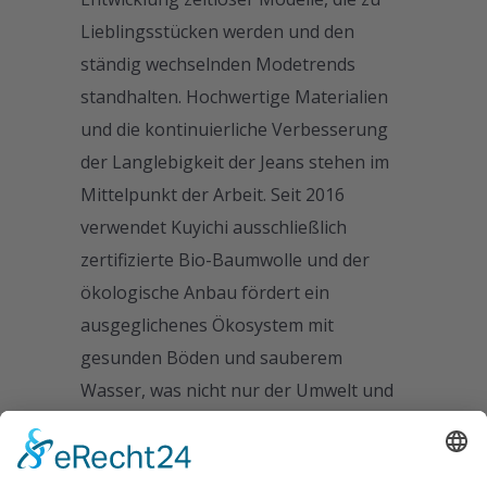
Lieblingsstücken werden und den
ständig wechselnden Modetrends
standhalten. Hochwertige Materialien
und die kontinuierliche Verbesserung
der Langlebigkeit der Jeans stehen im
Mittelpunkt der Arbeit. Seit 2016
verwendet Kuyichi ausschließlich
zertifizierte Bio-Baumwolle und der
ökologische Anbau fördert ein
ausgeglichenes Ökosystem mit
gesunden Böden und sauberem
Wasser, was nicht nur der Umwelt und
den Anbaugemeinschaften, sondern
auch der Haut der Trägerinnen und