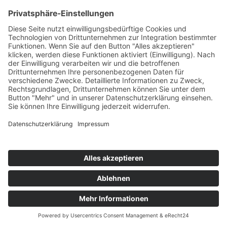
Träger zugute kommt.
Kuyichi unterstützt Bauern, die von
konventioneller auf biologische
Baumwolle umstellen, mit Baumwolle
aus der Übergangsphase. Dieser
Prozess dauert bis zu drei Jahre, in
denen die Bauern ökologische
Methoden anwenden und sich auf die
Bodengesundheit konzentrieren. Seit
2012 verwendet das Unternehmen auch
recycelte Baumwolle für seine Jeans.
Baumwollabfälle werden gesammelt,
zerkleinert und zu neuem Garn
versponnen, wodurch Wasser, Energie