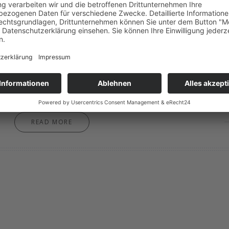
nachhaltigen Janbeck’s FAIRhaus, nur 2 Stunden von Hamb
Ruhe am Meer.
READ MORE