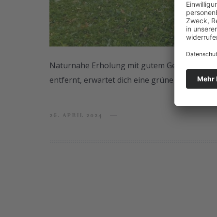
Naturnahe Erholung mit gutem Gewissen: Im 
entfernt, erwartet dich eine grüne Oase der 
26. APRIL 2024